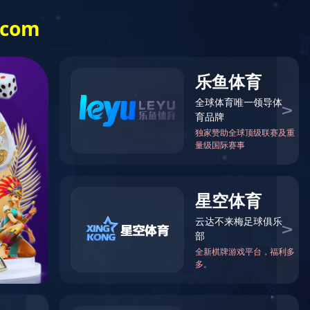
开云
online（中
国）