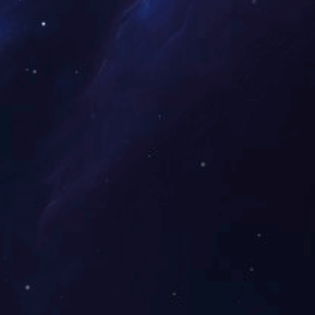
岱宇CVC800攀爬机