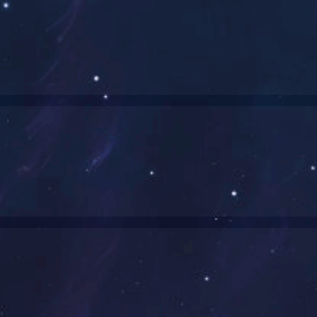
健身器材
按摩椅
车
立式车
卧式车
划船器
环法车
登山机
踏步机