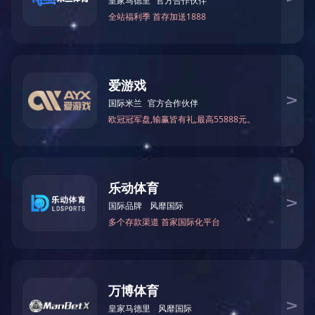
功率：
跑带尺
触控