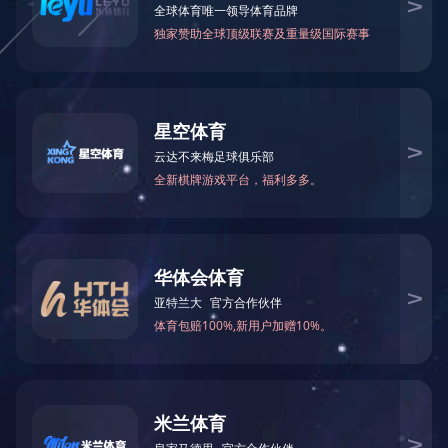
产品详情
显示面板：10.1”TFT液晶显示屏
飞轮重量：10.4KG
电动扬升：1-20段
阻力范围：1-32段
踏板幅度：50cm
运动程式：33种运动程式，手动选择7个模式，2个自定义模式，2个心率
心率侦测：手握心率侦测和无限心率带
宽大踏板内倾2度
机身材质：环氧树脂混合，高强度钢台结构
智能APP，USB充电
机台尺寸：172*57*162cm