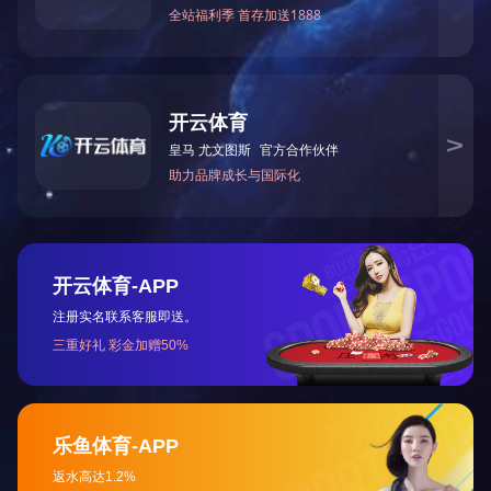
正伦 尊爵二号 跑步机