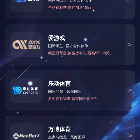
郑州
开封
洛阳
平顶山
安阳
鹤壁
新