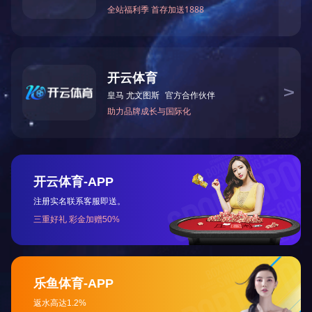
全家福健身器（新乡店）
全
河
新乡市金穗大道与胜利路交叉口向西50米路北全家福专卖
咨询
店
咨询热线：18503732001