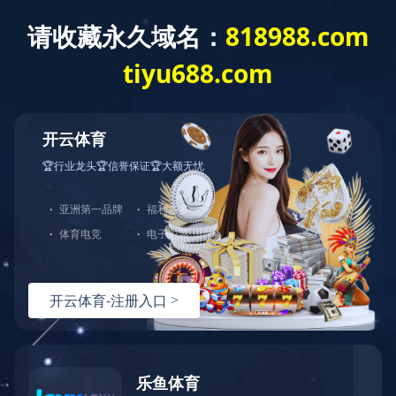
首页
产品分类
解
健身器材
按摩椅
品牌分类：