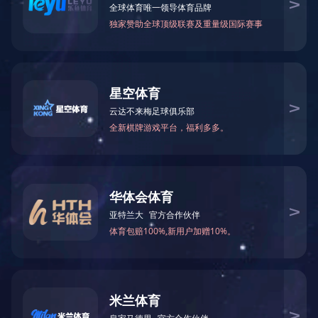
功能分类：
全部
跑步机
椭圆机
动感单车
立
辅助器材
按摩椅
局部按摩
踏步机