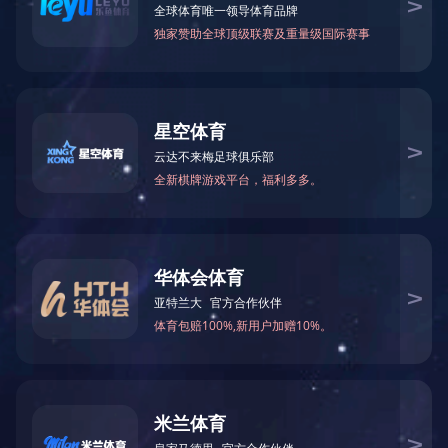
功能分类：
全部
跑步机
椭圆机
动感单车
立
辅助器材
按摩椅
局部按摩
踏步机
首
产品分
解决方
服务支
线下门
新闻中
开云on
页
类
案
持
店
心
国）
©20
开云网页版·官方版在线登入
|
完美作业网有免费视频
|
开云网页版登录入
口
|
开云·体育
|
乐鱼官方网页版
|
华体会网页版登录入口
|
乐鱼平台
|
爱
游戏在线注册
|