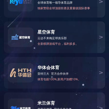
功能分类：
全部
跑步机
椭圆机
动感单车
立
辅助器材
按摩椅
局部按摩
踏步机
首
产品分
解决方
服务支
线下门
新闻中
开云on
页
类
案
持
店
心
国）
©20
开云网页版·官方版在线登入
|
完美作业网有免费视频
|
开云网页版登录入
口
|
开云·体育
|
乐鱼官方网页版
|
华体会网页版登录入口
|
乐鱼平台
|
爱
游戏在线注册
|