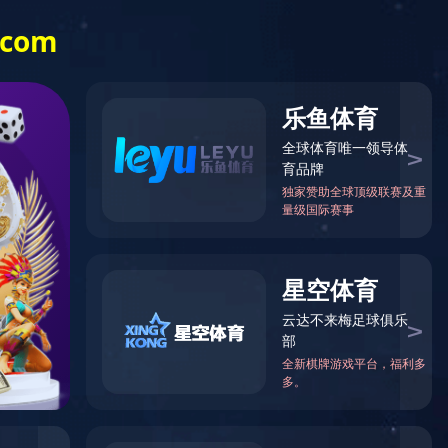
开云
online（中
国）