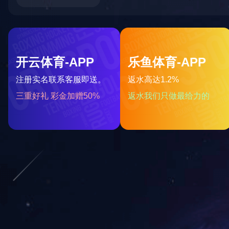
6128 坐式下斜推胸训练器