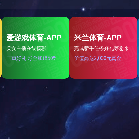
6129 杠铃架（含直杆包胶杠铃）