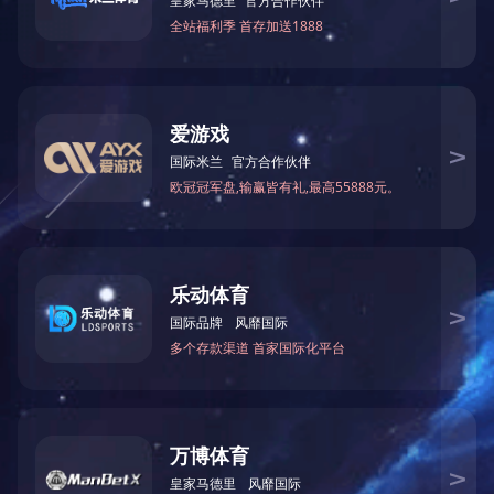
酷蜗牛T5智能跑步机
正伦9550U立式车