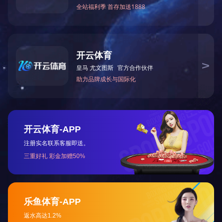
正伦85R自发电卧式车
«
1
...
1
2
3
...
21
22
»