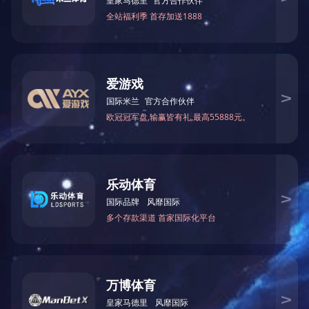
酷蜗牛T5智能跑步机
正伦9550U立式车