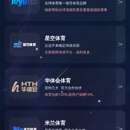
功能分类：
全部
跑步机
椭圆机
动感单车
立
辅助器材
按摩椅
局部按摩
踏步机