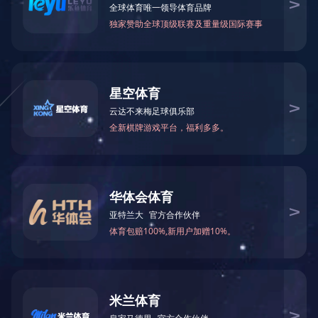
功能分类：
全部
跑步机
椭圆机
动感单车
立
辅助器材
按摩椅
局部按摩
踏步机
首
产品分
解决方
服务支
线下门
新闻中
开云on
页
类
案
持
店
心
国）
©20
开云网页版·官方版在线登入
|
完美作业网有免费视频
|
开云网页版登录入
口
|
开云·体育
|
乐鱼官方网页版
|
华体会网页版登录入口
|
乐鱼平台
|
爱
游戏在线注册
|