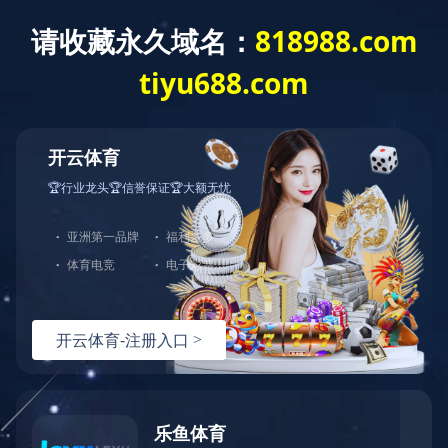
首页
产品分类
解
健身器材
按摩椅
品牌分类：