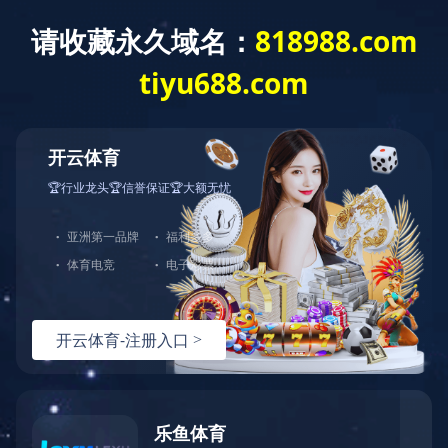
首页
产品分类
解
健身器材
按摩椅
品牌分类：