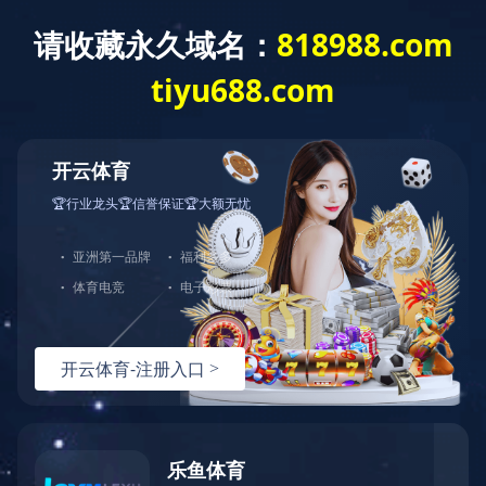
首页
产品分类
解
健身器材
按摩椅
品牌分类：